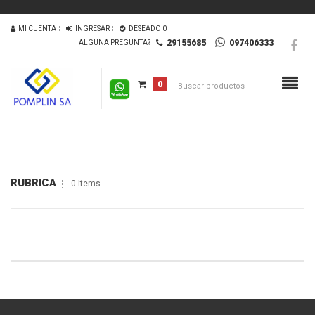
MI CUENTA
INGRESAR
DESEADO
0
29155685
097406333
ALGUNA PREGUNTA?
0
RUBRICA
0 Items