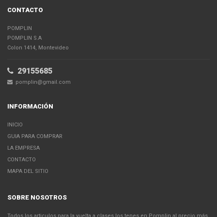
CONTACTO
POMPLIN
POMPLIN S.A
Colon 1414, Montevideo
29155685
pomplin@gmail.com
INFORMACIÓN
INICIO
GUIA PARA COMPRAR
LA EMPRESA
CONTACTO
MAPA DEL SITIO
SOBRE NOSOTROS
Todos los articulos para la vuelta a clases los tenes en Pomplin al precio más