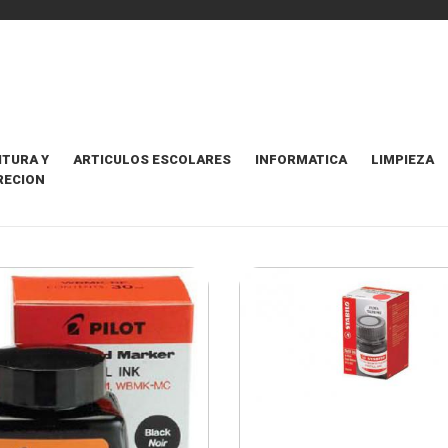
ITURA Y
ARTICULOS ESCOLARES
INFORMATICA
LIMPIEZA
RECION
ORDENAR POR
Destacados Primero
5 Items