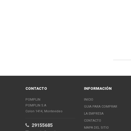
CONTACTO
INFORMACIÓN
POMPLIN
INICIO
POMPLIN S.A
GUIA PARA COMPRAR
Colon 1414, Montevideo
LA EMPRESA
CONTACTO
29155685
MAPA DEL SITIO