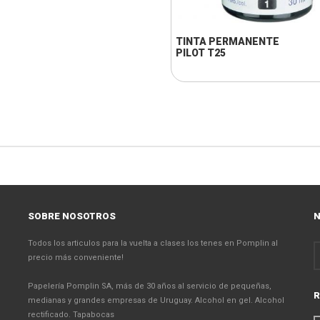
TINTA PERMANENTE
PILOT T25
SOBRE NOSOTROS
N
Todos los articulos para la vuelta a clases los tenes en Pomplin al
precio más conveniente!
Papelería Pomplin SA, más de 30 años al servicio de pequeñas,
R
medianas y grandes empresas de Uruguay. Alcohol en gel. Alcohol
rectificado. Tapabocas