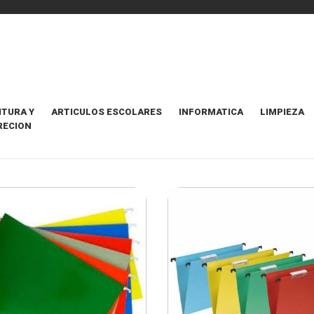
ITURA Y
ARTICULOS ESCOLARES
INFORMATICA
LIMPIEZA
RECION
NTE
ORDENAR POR
Destacados Prime
4 Items