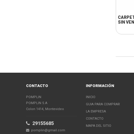
CARPE
SIN VE
CONTACTO
INFORMACIÓN
POMPLIN
INICIO
POMPLIN S.A
GUIA PARA COMPRAR
Colon 1414, Montevideo
LA EMPRESA
CONTACTO
29155685
MAPA DEL SITIO
pomplin@gmail.com