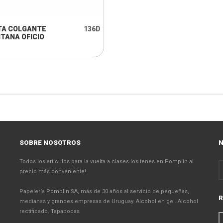
TA COLGANTE
136D
NTANA OFICIO
SOBRE NOSOTROS
N
Todos los articulos para la vuelta a clases los tenes en Pomplin al
precio más conveniente!
Papelería Pomplin SA, más de 30 años al servicio de pequeñas,
R
medianas y grandes empresas de Uruguay. Alcohol en gel. Alcohol
rectificado. Tapabocas