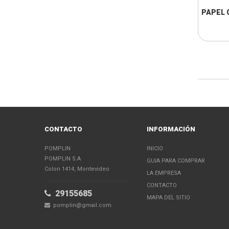
PAPEL 
CONTACTO
INFORMACIÓN
POMPLIN
INICIO
POMPLIN S.A
GUIA PARA COMPRAR
Colon 1414, Montevideo
LA EMPRESA
CONTACTO
29155685
MAPA DEL SITIO
pomplin@gmail.com