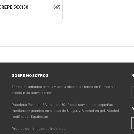
CREPE 50X150
665
SOBRE NOSOTROS
N
Todos los articulos para la vuelta a clases los tenes en Pomplin al
precio más conveniente!
Papelería Pomplin SA, más de 30 años al servicio de pequeñas,
R
medianas y grandes empresas de Uruguay. Alcohol en gel. Alcohol
rectificado. Tapabocas
Precios con impuestos incluidos.