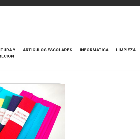
ITURA Y
ARTICULOS ESCOLARES
INFORMATICA
LIMPIEZA
RECION
CREPE
ORDENAR POR
Destacados Prim
1 Item
+ INFO