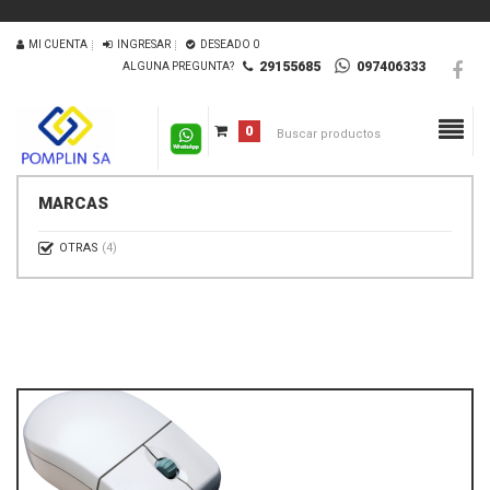
MI CUENTA
INGRESAR
DESEADO
0
29155685
097406333
ALGUNA PREGUNTA?
0
MARCAS
OTRAS
(4)