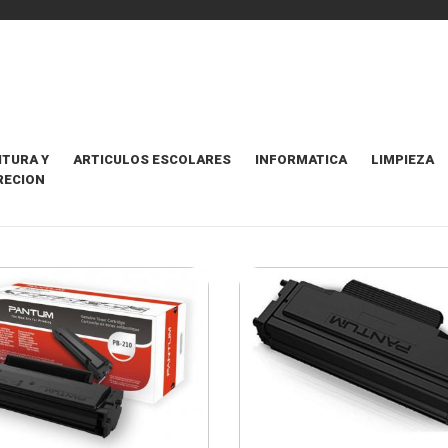
ITURA Y
ARTICULOS ESCOLARES
INFORMATICA
LIMPIEZA
RECION
M
ORDENAR POR
Destacados Primero
2 Items
+ INFO
+ INFO