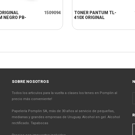
ORIGINAL
1509094
TONER PANTUM TL-
 NEGRO PB-
410X ORIGINAL
SOBRE NOSOTROS
N
Todos los articulos para la vuelta a clases los tenes en Pomplin al
precio más conveniente!
Papelería Pomplin SA, más de 30 años al servicio de pequeñas,
R
medianas y grandes empresas de Uruguay. Alcohol en gel. Alcohol
rectificado. Tapabocas