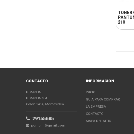
TONER 
PANTUM
210
CONTACTO
INFORMACIÓN
POMPLIN
INICIO
POMPLIN S.A
GUIA PARA COMPRAR
Colon 1414, Montevideo
LA EMPRESA
CONTACTO
29155685
MAPA DEL SITIO
pomplin@gmail.com