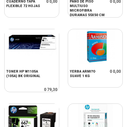
0 0,00
0 0,00
CUADERNO TAPA
PAÑO DE PISO
FLEXIBLE 72 HOJAS
MULTIUSO
MICROFIBRA
DURAMAS 55X50 CM
0 0,00
TONER HP W1105A
YERBA ARMI?O
(105A) BK ORIGINAL
SUAVE 1 KG
0 79,30