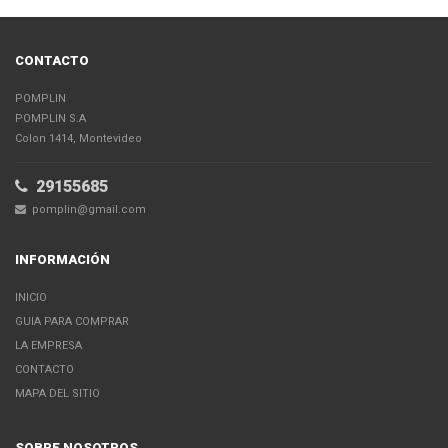
CONTACTO
POMPLIN
POMPLIN S.A
Colon 1414, Montevideo
29155685
pomplin@gmail.com
INFORMACIÓN
INICIO
GUIA PARA COMPRAR
LA EMPRESA
CONTACTO
MAPA DEL SITIO
SOBRE NOSOTROS