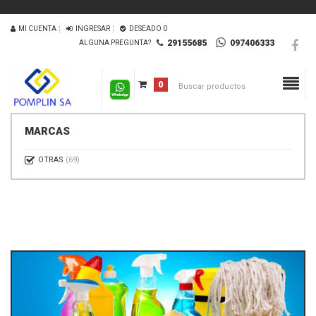
MI CUENTA
INGRESAR
DESEADO
0
29155685
097406333
ALGUNA PREGUNTA?
0
MARCAS
OTRAS
(69)