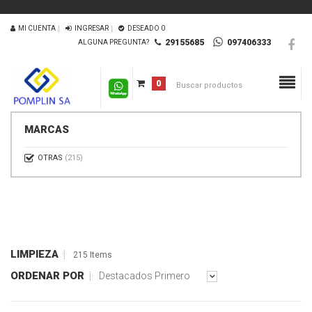
MI CUENTA
INGRESAR
DESEADO
0
29155685
097406333
ALGUNA PREGUNTA?
0
MARCAS
OTRAS
(215)
LIMPIEZA
215 Items
ORDENAR POR
Destacados Primero