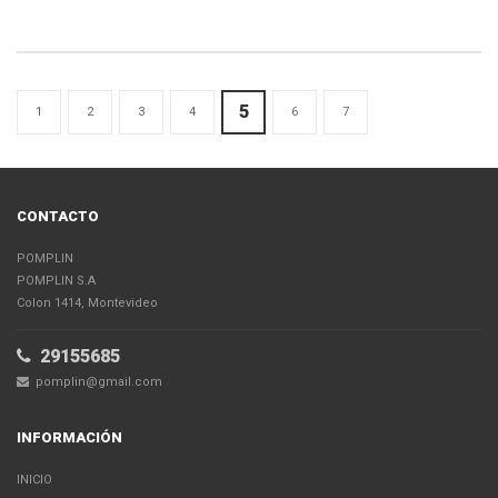
5
1
2
3
4
6
7
CONTACTO
POMPLIN
POMPLIN S.A
Colon 1414, Montevideo
29155685
pomplin@gmail.com
INFORMACIÓN
INICIO